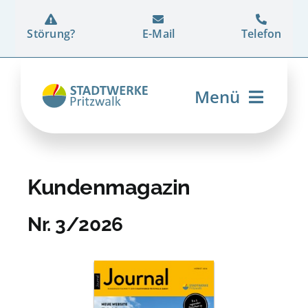
Zum
Inhalt
Störung?
E-Mail
Telefon
springen
Menü
Strom
Erdgas
Kundenmagazin
Wärme
Nr. 3/2026
Energiedienstleistung
Netz
Unternehmen