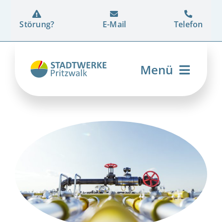
Zum
Inhalt
Störung?
E-Mail
Telefon
springen
Menü
Strom
Erdgas
Wärme
Energiedienstleistung
Netz
Unternehmen