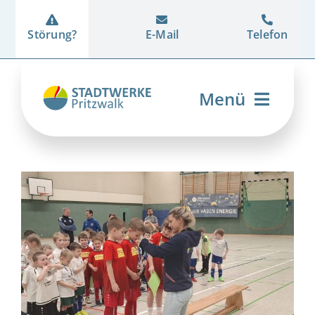
Zum
Inhalt
Störung?
E-Mail
Telefon
springen
Menü
Strom
Erdgas
Wärme
Energiedienstleistung
Netz
Unternehmen